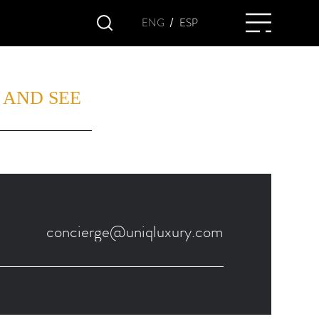
/
ENG
ESP
 AND SEE
concierge@uniqluxury.com