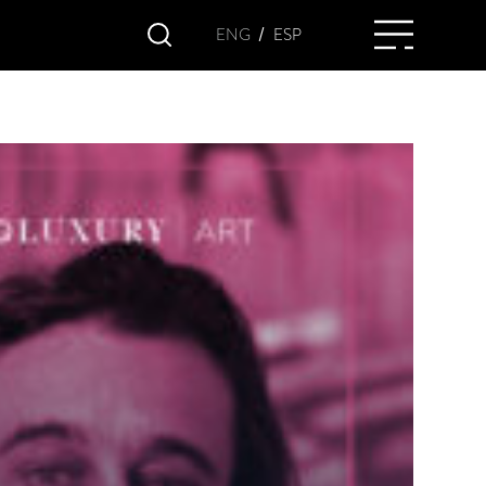
/
ENG
ESP