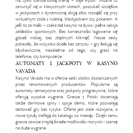
niż tylko standardową ofertę – daje wybór. Można tu
zanurzyć się w klasycznych slotach, poszukać szczęścia
w jackpotach z dynamiczną akcją albo rozsiąść się przy
wirtualnym stole z ruletką, blackjackiem czy pokerem. A
jeśli to za mało – czeka też kasyno na żywo i pełna sekcja
zakładów sportowych. Bez konieczności logowania się
gdzieś indziej, bez zbędnych kliknięć. Nasze testy
pokazały, że wszystko działa bez zarzutu – gry ładują się
błyskawicznie, niezależnie od tego, czy grasz na
telefonie, czy komputerze.
AUTOMATY I JACKPOTY W KASYNO
VAVADA
Kasyno Vavada ma w ofercie setki slotów dostarczanych
przez renomowanych producentów. Popularne są
automaty tematyczne oraz jackpoty progresywne, które
oferują wysokie wygrane. Gracze z Polski doceniają
także darmowe spiny i opcje demo, które pozwalają
testować gry bez ryzyka. Oferta jest stale rozwijana, a
nowe tytuły trafiają do katalogu co miesiąc. Dzięki temu
gracze zawsze znajdą świeże możliwości rozrywki i szansę
na duże wygrane.