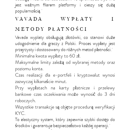
jest ważnym filarem platformy i cieszy się dużą
popularnością.
VAVADA WYPŁATY I
METODY PŁATNOŚCI
Vavada wyplaty obsługują złotówki, co stanowi duże
udogodnienie dla graczy z Polski. Proces wypłaty jest
przejrzysty i dostosowany do różnych metod płatności.
Minimalna kwota wypłaty to 60 zł.
Maksymalne limity zależą od wybranej metody oraz
poziomu konta.
Czas realizacji dla e-portfeli i kryptowalut wynosi
zazwyczaj kilkanaście minut.
Przy wypłatach na karty płatnicze i przelewy
bankowe czas oczekiwania może wynosić do 3 dni
roboczych.
Wszystkie transakcje są objęte procedurą weryfikacji
KYC.
To elastyczny system, który zapewnia szybki dostęp do
środków i gwarantuje bezpieczeństwo każdej operacji.