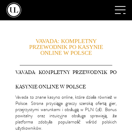
VAVADA: KOMPLETNY
PRZEWODNIK PO KASYNIE
ONLINE W POLSCE
VAVADA: KOMPLETNY PRZEWODNIK PO
KASYNIE ONLINE W POLSCE
Vavada to znane kasyno online, które działa również w
Polsce. Strona przyciąga graczy szeroką ofertą gier,
przejrzystymi warunkami i obsługą w PLN (zł). Bonus
powitalny oraz intuicyjna obsługa sprawiają, że
platforma zdobyła popularność wśród polskich
użytkowników.