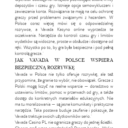
depozytów i czasu gry. Istnieje opcja samowykluczeni i
zawieszenia konta. Rozwiązania te mają na celu ochronę
graczy przed problemami związanymi z hazardem. W
Polsce coraz więcej mówi się o odpowiedzialnej
rozrywce, a Vavada Kasyno online wyprzedza te
oczekiwania. Narzędzia do kontroli czasu gry i limitów
wydatków są widoczne, proste w obsłudze i dostępne od
ręki. Wszystko po to, by gra była bezpieczna i pod pełną
kontrolą gracza.
JAK VAVADA W POLSCE WSPIERA
BEZPIECZNĄ ROZRYWKĘ
Vavada w Polsce nie tylko oferuje rozrywkę, ale też
przypomina, że granie to wybór, nie obowiązek. Gracze z
Polski mogą liczyć na realne wsparcie — doradztwo w
ustawianiu limitów, pomoc w przerwach od gry, a także
dostęp do konkretnych materiałów edukacyjnych. Nie
ma tu moralizowania — są jasne komunikaty i praktyczne
narzędzia. Taka postawa buduje zaufanie i pokazuje, że
Vavada traktuje swoich użytkowników serio.
Vavada Casino PL nie ogranicza graczy do jednej ścieżki.