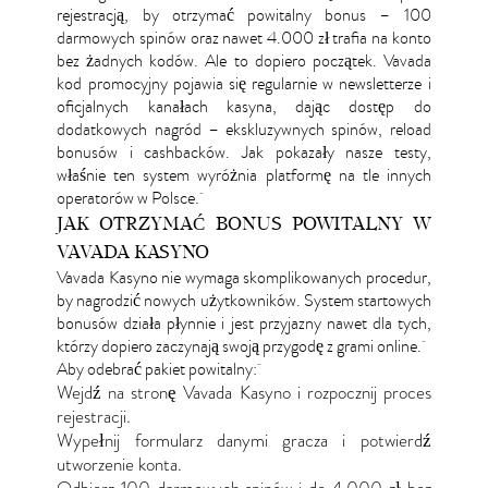
rejestracją, by otrzymać powitalny bonus – 100
darmowych spinów oraz nawet 4.000 zł trafia na konto
bez żadnych kodów. Ale to dopiero początek. Vavada
kod promocyjny pojawia się regularnie w newsletterze i
oficjalnych kanałach kasyna, dając dostęp do
dodatkowych nagród – ekskluzywnych spinów, reload
bonusów i cashbacków. Jak pokazały nasze testy,
właśnie ten system wyróżnia platformę na tle innych
operatorów w Polsce.
JAK OTRZYMAĆ BONUS POWITALNY W
VAVADA KASYNO
Vavada Kasyno nie wymaga skomplikowanych procedur,
by nagrodzić nowych użytkowników. System startowych
bonusów działa płynnie i jest przyjazny nawet dla tych,
którzy dopiero zaczynają swoją przygodę z grami online.
Aby odebrać pakiet powitalny:
Wejdź na stronę Vavada Kasyno i rozpocznij proces
rejestracji.
Wypełnij formularz danymi gracza i potwierdź
utworzenie konta.