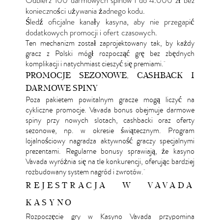
Odbierz 100 darmowych spinów i do 4.000 zł bez
konieczności używania żadnego kodu.
Śledź oficjalne kanały kasyna, aby nie przegapić
dodatkowych promocji i ofert czasowych.
Ten mechanizm został zaprojektowany tak, by każdy
gracz z Polski mógł rozpocząć grę bez zbędnych
komplikacji i natychmiast cieszyć się premiami.
PROMOCJE SEZONOWE, CASHBACK I
DARMOWE SPINY
Poza pakietem powitalnym gracze mogą liczyć na
cykliczne promocje. Vavada bonus obejmuje darmowe
spiny przy nowych slotach, cashbacki oraz oferty
sezonowe, np. w okresie świątecznym. Program
lojalnościowy nagradza aktywność graczy specjalnymi
prezentami. Regularne bonusy sprawiają, że kasyno
Vavada wyróżnia się na tle konkurencji, oferując bardziej
rozbudowany system nagród i zwrotów.
REJESTRACJA W VAVADA
KASYNO
Rozpoczęcie gry w Kasyno Vavada przypomina