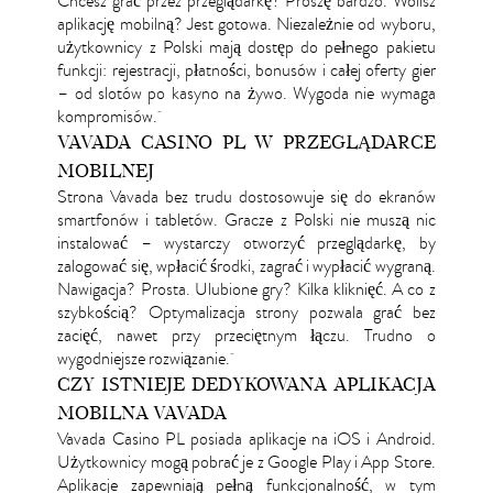
Chcesz grać przez przeglądarkę? Proszę bardzo. Wolisz
aplikację mobilną? Jest gotowa. Niezależnie od wyboru,
użytkownicy z Polski mają dostęp do pełnego pakietu
funkcji: rejestracji, płatności, bonusów i całej oferty gier
– od slotów po kasyno na żywo. Wygoda nie wymaga
kompromisów.
VAVADA CASINO PL W PRZEGLĄDARCE
MOBILNEJ
Strona Vavada bez trudu dostosowuje się do ekranów
smartfonów i tabletów. Gracze z Polski nie muszą nic
instalować – wystarczy otworzyć przeglądarkę, by
zalogować się, wpłacić środki, zagrać i wypłacić wygraną.
Nawigacja? Prosta. Ulubione gry? Kilka kliknięć. A co z
szybkością? Optymalizacja strony pozwala grać bez
zacięć, nawet przy przeciętnym łączu. Trudno o
wygodniejsze rozwiązanie.
CZY ISTNIEJE DEDYKOWANA APLIKACJA
MOBILNA VAVADA
Vavada Casino PL posiada aplikacje na iOS i Android.
Użytkownicy mogą pobrać je z Google Play i App Store.
Aplikacje zapewniają pełną funkcjonalność, w tym