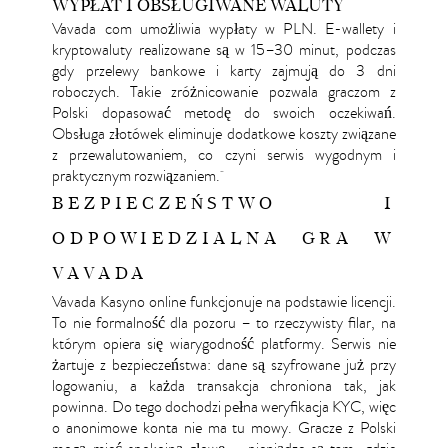
WYPŁAT I OBSŁUGIWANE WALUTY
Vavada com umożliwia wypłaty w PLN. E-wallety i
kryptowaluty realizowane są w 15–30 minut, podczas
gdy przelewy bankowe i karty zajmują do 3 dni
roboczych. Takie zróżnicowanie pozwala graczom z
Polski dopasować metodę do swoich oczekiwań.
Obsługa złotówek eliminuje dodatkowe koszty związane
z przewalutowaniem, co czyni serwis wygodnym i
praktycznym rozwiązaniem.
BEZPIECZEŃSTWO I
ODPOWIEDZIALNA GRA W
VAVADA
Vavada Kasyno online funkcjonuje na podstawie licencji.
To nie formalność dla pozoru – to rzeczywisty filar, na
którym opiera się wiarygodność platformy. Serwis nie
żartuje z bezpieczeństwa: dane są szyfrowane już przy
logowaniu, a każda transakcja chroniona tak, jak
powinna. Do tego dochodzi pełna weryfikacja KYC, więc
o anonimowe konta nie ma tu mowy. Gracze z Polski