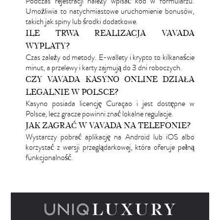
Podczas rejestracji należy wpisać kod w formularzu.
Umożliwia to natychmiastowe uruchomienie bonusów,
takich jak spiny lub środki dodatkowe.
ILE TRWA REALIZACJA VAVADA
WYPLATY?
Czas zależy od metody. E-wallety i krypto to kilkanaście
minut, a przelewy i karty zajmują do 3 dni roboczych.
CZY VAVADA KASYNO ONLINE DZIAŁA
LEGALNIE W POLSCE?
Kasyno posiada licencję Curaçao i jest dostępne w
Polsce, lecz gracze powinni znać lokalne regulacje.
JAK ZAGRAĆ W VAVADA NA TELEFONIE?
Wystarczy pobrać aplikację na Android lub iOS albo
korzystać z wersji przeglądarkowej, która oferuje pełną
funkcjonalność.