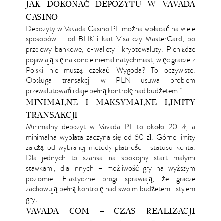
JAK DOKONAĆ DEPOZYTU W VAVADA
CASINO
Depozyty w Vavada Casino PL można wpłacać na wiele
sposobów – od BLIK i kart Visa czy MasterCard, po
przelewy bankowe, e-wallety i kryptowaluty. Pieniądze
pojawiają się na koncie niemal natychmiast, więc gracze z
Polski nie muszą czekać. Wygoda? To oczywiste.
Obsługa transakcji w PLN usuwa problem
przewalutowań i daje pełną kontrolę nad budżetem.
MINIMALNE I MAKSYMALNE LIMITY
TRANSAKCJI
Minimalny depozyt w Vavada PL to około 20 zł, a
minimalna wypłata zaczyna się od 60 zł. Górne limity
zależą od wybranej metody płatności i statusu konta.
Dla jednych to szansa na spokojny start małymi
stawkami, dla innych – możliwość gry na wyższym
poziomie. Elastyczne progi sprawiają, że gracze
zachowują pełną kontrolę nad swoim budżetem i stylem
gry.
VAVADA COM – CZAS REALIZACJI