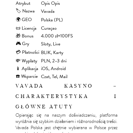
Atrybut
Opis Opis
🏷️ Nazwa
Vavada
🌍 GEO
Polska (PL)
📜 Licencja
Curaçao
🎁 Bonus
4.000 zł+100FS
🎮 Gry
Sloty, Live
💳 Płatności
BLIK, Karty
💸 Wypłaty
PLN, 2–3 dni
📱 Aplikacja
iOS, Android
☎️ Wsparcie
Czat, Tel, Mail
VAVADA KASYNO –
CHARAKTERYSTYKA I
GŁÓWNE ATUTY
Opierając się na naszym doświadczeniu, platforma
wyróżnia się szybkim działaniem i różnorodnością treści.
Vavada Polska jest chętnie wybierana w Polsce przez